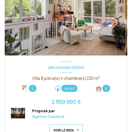
ARCACHON (33120)
Villa 8 pièce(s) 4 chambre(s) 220 m²
3
981 m²
5
2 550 000 €
Proposé par
Agence Coullaud
VOIR LE BIEN