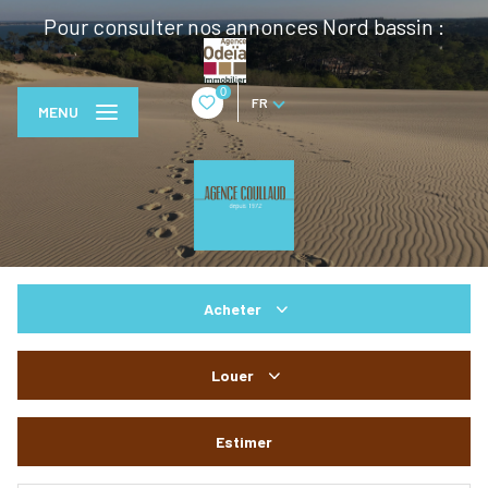
Pour consulter nos annonces Nord bassin :
0
FR
MENU
Acheter
De l'ancien
Louer
De l'immo pro
à l'année
Estimer
De l'immo pro