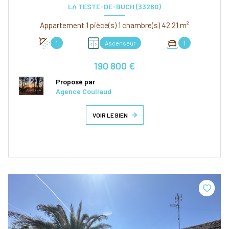
LA TESTE-DE-BUCH (33260)
Appartement 1 pièce(s) 1 chambre(s) 42.21 m²
1
Ascenseur
1
190 800 €
Proposé par
Agence Coullaud
VOIR LE BIEN