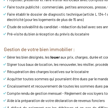
Faire toute publicité : commerciale, petites annonces, presse, 
Faire établir le dossier de diagnostic technique (article L 134
électricité (pour les logements de plus de 15 ans)
Étude de solvabilité du candidat – rédaction du bail avec ses ann
Pré-visite du bien à réception du prévis du locataire
Gestion de votre bien immobilier :
Gérer les bien désignés, les
louer
aux prix, charges, durée et co
Signer tous baux de location, les renouveler, les résilier, procéd
Récupération des charges locatives sur le locataire
Acquitter toutes sommes qui pourraient être dues par le mand
Encaissement et recouvrement de toutes les sommes dues par 
Compte rendu de gestion mensuel - Règlement de vos loyers tou
Aide à la préparation de votre déclaration de revenus fonciers
A défaut de paiement par les débiteurs et en cas de diffic