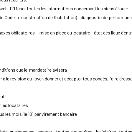
web. Diffuser toutes les informations concernant les biens à louer.
-1 du Code la construction de l’habitation) : diagnostic de performan
exes obligatoires – mise en place du locataire – état des lieux d’ent
nditions que le mandataire avisera
er à la révision du loyer, donner et accepter tous congés, faire dresse
ant
les locataires
s les mois (le 10) par virement bancaire
ultés quelconques, exercer toutes poursuites Judiciaires, tout