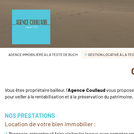
AGENCE IMMOBILIÈRE À LA TESTE DE BUCH
GESTION LOCATIVE À LA T
Vous êtes propriétaire bailleur, l’
Agence Coullaud
vous propose
pour veiller à la rentabilisation et à la préservation du patrimoine.
NOS PRESTATIONS
:
Location de votre bien immobilier :
Proposer, présenter et faire visiter les locaux avec comptes re