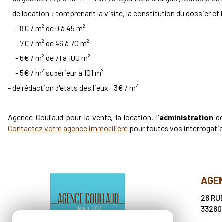
- de location : comprenant la visite, la constitution du dossier et 
- 8€ / m² de 0 à 45 m²
- 7€ / m² de 46 à 70 m²
- 6€ / m² de 71 à 100 m²
- 5€ / m² supérieur à 101 m²
- de rédaction d'états des lieux : 3€ / m²
Agence Coullaud pour la vente, la location, l'
administration
d
Contactez votre agence immobilière
pour toutes vos interrogati
AGE
26 RU
3326