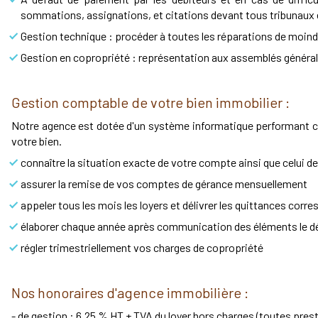
sommations, assignations, et citations devant tous tribunau
Gestion technique : procéder à toutes les réparations de moind
Gestion en copropriété : représentation aux assemblés généra
Gestion comptable de votre bien immobilier :
Notre agence est dotée d'un système informatique performant ce q
votre bien.
connaître la situation exacte de votre compte ainsi que celui de
assurer la remise de vos comptes de gérance mensuellement
appeler tous les mois les loyers et délivrer les quittances co
élaborer chaque année après communication des éléments le d
régler trimestriellement vos charges de copropriété
Nos honoraires d'agence immobilière :
- de gestion : 6,25 % HT + TVA du loyer hors charges (toutes pre