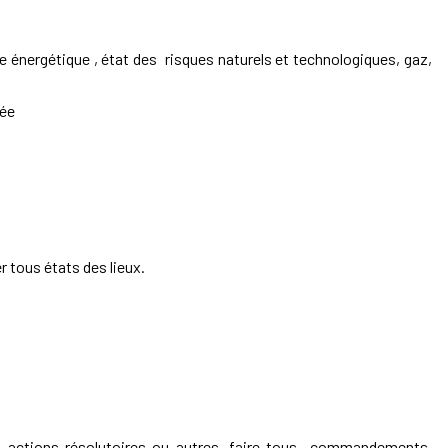
ce énergétique , état des risques naturels et technologiques, gaz,
rée
r tous états des lieux.
es actions résolutoires ou autres, faire tous commandements,