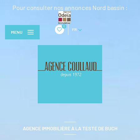
Pour consulter nos annonces Nord bassin :
0
FR
MENU
AGENCE IMMOBILIÈRE À LA TESTE DE BUCH