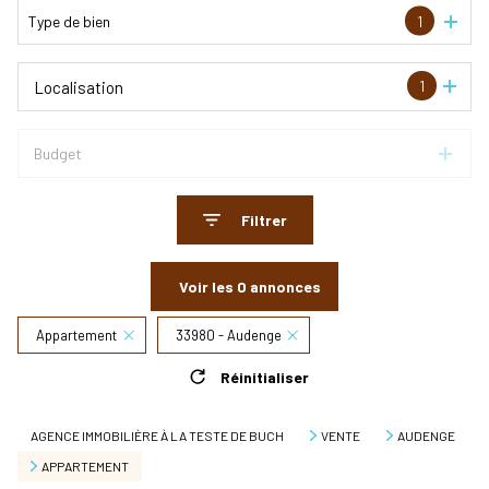
Type de bien
1
1
Localisation
Budget
Filtrer
Voir les
0
annonces
Appartement
33980 - Audenge
Réinitialiser
AGENCE IMMOBILIÈRE À LA TESTE DE BUCH
VENTE
AUDENGE
APPARTEMENT