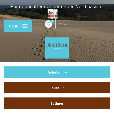
Pour consulter nos annonces Nord bassin :
0
FR
MENU
Acheter
De l'ancien
Louer
De l'immo pro
à l'année
Estimer
De l'immo pro