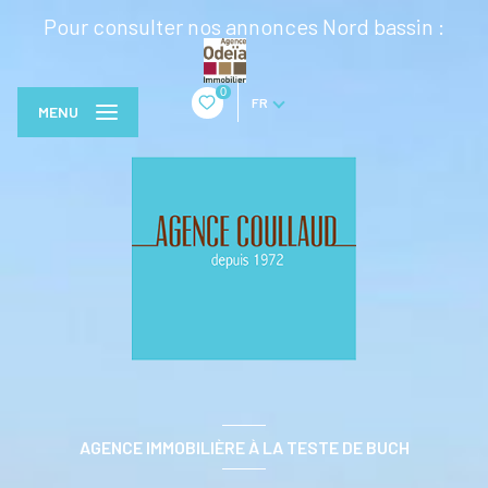
Pour consulter nos annonces Nord bassin :
0
FR
MENU
AGENCE IMMOBILIÈRE À LA TESTE DE BUCH