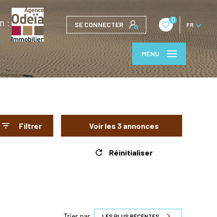
0
n :
SE CONNECTER
FR
MENU
Filtrer
Voir les
3
annonces
Réinitialiser
Trier par
LES PLUS RÉCENTES