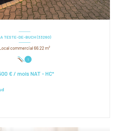
LA TESTE-DE-BUCH (33260)
Local commercial 66.22 m²
1
500 € / mois NAT - HC*
ud
VOIR LE BIEN