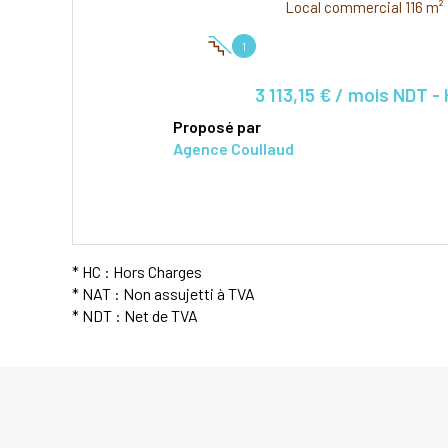
Local commercial 116 m²
1
3 113,15 € / mois NDT -
Proposé par
Agence Coullaud
VOIR LE BIEN
* HC : Hors Charges
* NAT : Non assujetti à TVA
* NDT : Net de TVA