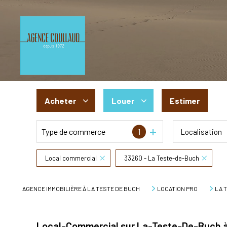
Acheter
Louer
Estimer
Type de commerce
1
Localisation
De l'ancien
à l'année
De l'immo pro
De l'immo pro
Local commercial
33260 - La Teste-de-Buch
AGENCE IMMOBILIÈRE À LA TESTE DE BUCH
LOCATION PRO
LA 
Local-Commercial sur La-Teste-De-Buch à