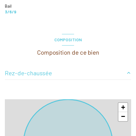
Bail
3/6/9
COMPOSITION
Composition de ce bien
Rez-de-chaussée
Local avec vitrine
41.87 m²
bureau
8.85 m²
+
réserve
5.18 m²
−
Dégagement
2.94 m²
WC
1.31 m²