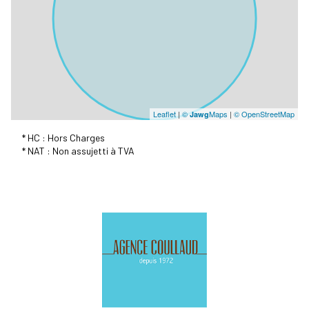
Leaflet
|
©
Maps
|
© OpenStreetMap
Jawg
* HC : Hors Charges
* NAT : Non assujetti à TVA