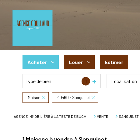
Acheter
Louer
Estimer
Type de bien
1
Localisation
De l'ancien
à l'année
De l'immo pro
De l'immo pro
Maison
40460 - Sanguinet
AGENCE IMMOBILIÈRE À LA TESTE DE BUCH
VENTE
SANGUINET
1
Maisons à vendre à Sanguinet