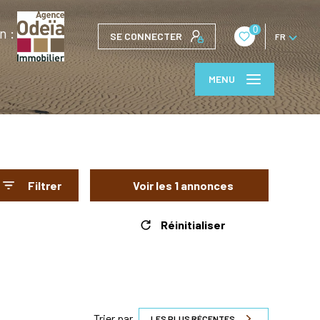
0
n :
SE CONNECTER
FR
MENU
Filtrer
Voir les
1
annonces
Réinitialiser
Trier par
LES PLUS RÉCENTES