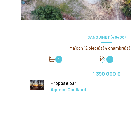
SANGUINET (40460)
1
1
1 390 000 €
Proposé par
Agence Coullaud
VOIR LE BIEN