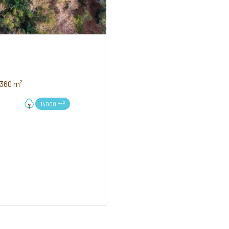
Maison 12 pièce(s) 4 chambre(s) 360 m²
14000 m²