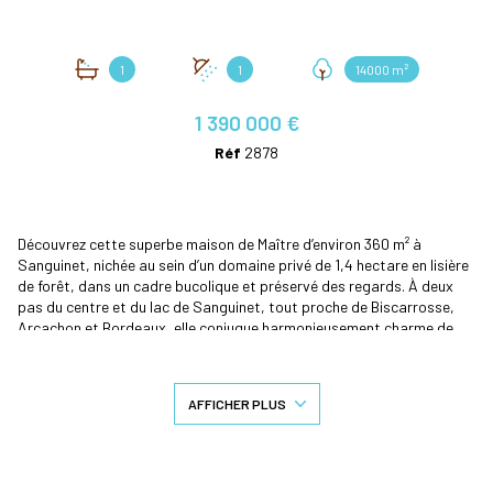
1
1
14000 m²
1 390 000 €
Réf
2878
Découvrez cette superbe maison de Maître d’environ 360 m² à
Sanguinet, nichée au sein d’un domaine privé de 1,4 hectare en lisière
de forêt, dans un cadre bucolique et préservé des regards. À deux
pas du centre et du lac de Sanguinet, tout proche de Biscarrosse,
Arcachon et Bordeaux, elle conjugue harmonieusement charme de
l’ancien et prestations contemporaines.
Rénovée avec attention en 2021 et déployée sur trois niveaux,
AFFICHER PLUS
l’entrée s’ouvre sur un hall d'entrée orné d'anciens carreaux de ciment
et d'un splendide escalier en bois dont la cage apporte la lumière
naturelle entre les niveaux . Au rez-de-jardin, la grande pièce de vie
(salon salle à manger) se distingue par ses volumes généreux, son