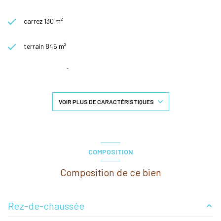
carrez 130 m²
terrain 846 m²
séjour 51,58 m²
4 chambre(s)
VOIR PLUS DE CARACTÉRISTIQUES
1 salle(s) de bain
1 salle(s) d'eau
COMPOSITION
Composition de ce bien
construit en 2013
cuisine américaine (équipée)
Rez-de-chaussée