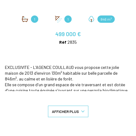
1
1
846 m²
499 000 €
Réf
2835
EXCLUSIVITE - L'AGENCE COULLAUD vous propose cette jolie
maison de 2013 d'environ 130m² habitable sur belle parcelle de
846m², au calme et en lisière de forêt.
Elle se compose d'un grand espace de vie traversant et est dotée
d'une cuisine toute équipée s'ouvrant sur une pergola bioclimatique
de 24m² plein sud avec vue sur sa piscine.
Le coin nuit se compose de deux grandes avec leur placard intégré,
d'une suite parentale, de deux toilettes indépendants, d'une
AFFICHER PLUS
buanderie et d'une quatrième chambre d'appoint si besoin.
A l'extérieur se trouve une superbe dépendance en pin Douglas de 40
m² édifiée en 2017.
La piscine bâtie en 2023 mesure 11X4 au sel et chauffée est bordée