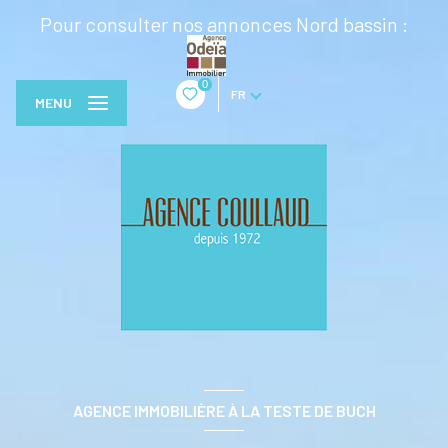
Pour consulter nos annonces Nord bassin :
0
FR
MENU
AGENCE IMMOBILIÈRE À LA TESTE DE BUCH