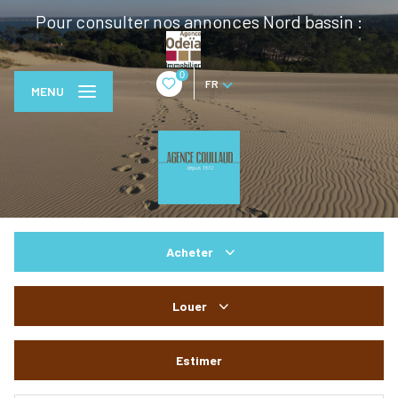
Pour consulter nos annonces Nord bassin :
0
FR
MENU
Acheter
De l'ancien
Louer
De l'immo pro
à l'année
Estimer
De l'immo pro