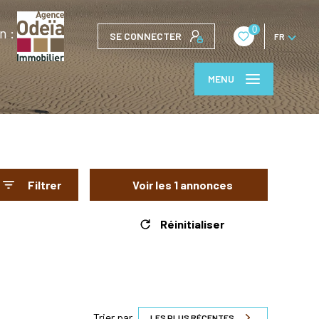
0
n :
SE CONNECTER
FR
MENU
Filtrer
Voir les
1
annonces
Réinitialiser
Trier par
LES PLUS RÉCENTES