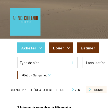
Acheter
Louer
Estimer
Type de bien
Localisation
De l'ancien
à l'année
De l'immo pro
De l'immo pro
40460 - Sanguinet
AGENCE IMMOBILIÈRE À LA TESTE DE BUCH
VENTE
GIRONDE
1
biens à vendre à Gironde