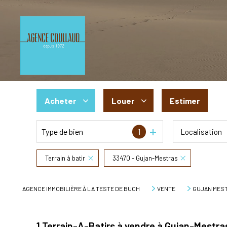
Acheter
Louer
Estimer
Type de bien
1
Localisation
De l'ancien
à l'année
De l'immo pro
De l'immo pro
Terrain à batir
33470 - Gujan-Mestras
AGENCE IMMOBILIÈRE À LA TESTE DE BUCH
VENTE
GUJAN MES
1
Terrain-A-Batirs à vendre à Gujan-Mestra