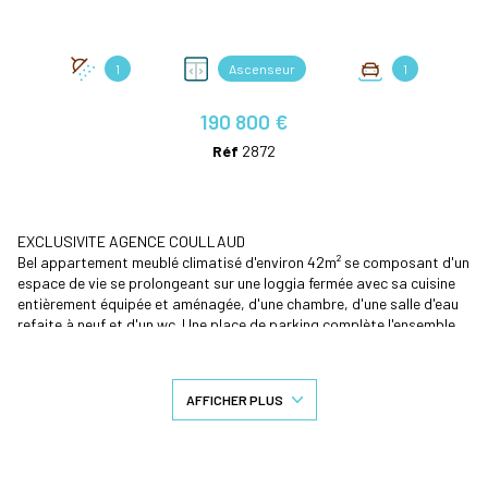
1
Ascenseur
1
190 800 €
Réf
2872
EXCLUSIVITE AGENCE COULLAUD
Bel appartement meublé climatisé d'environ 42m² se composant d'un
espace de vie se prolongeant sur une loggia fermée avec sa cuisine
entièrement équipée et aménagée, d'une chambre, d'une salle d'eau
refaite à neuf et d'un wc. Une place de parking complète l'ensemble.
Il se situe au 3ème étage avec ascenseur en plein coeur de ville de La
Teste.
Aucun travaux à prévoir.
AFFICHER PLUS
Marché municipal au pied de l'immeuble, port à 10 minutes à pieds ....
Belle opportunité sur le secteur.
Mandat n°2872.