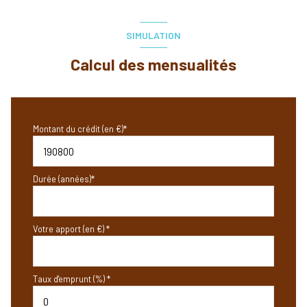
SIMULATION
Calcul des mensualités
Montant du crédit (en €)*
Durée (années)*
Votre apport (en €) *
Taux d'emprunt (%) *