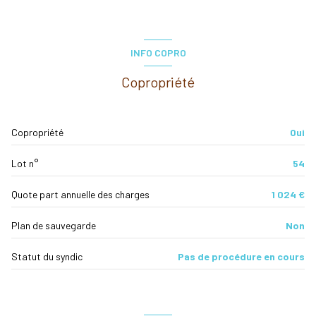
4 étage(s)
Dégagement
6.63 m²
ascenseur
chambre
11.37 m²
INFO COPRO
pièce à vivre
18.34 m²
vue centre-ville
Copropriété
salle d'eau
4.11 m²
interphone
WC
1.76 m²
Copropriété
Oui
loggia
5.34 m²
quartier Hyper centre, Proche commerces
Lot n°
54
accès handicapé
Quote part annuelle des charges
1 024 €
Plan de sauvegarde
Non
Statut du syndic
Pas de procédure en cours