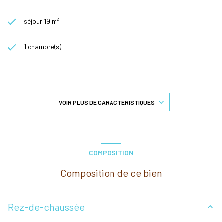
séjour 19 m²
1 chambre(s)
1 salle(s) d'eau
construit en 2011
VOIR PLUS DE CARACTÉRISTIQUES
cuisine américaine (équipée)
1 parking(s)
COMPOSITION
Composition de ce bien
exposition Est
3ème étage
Rez-de-chaussée