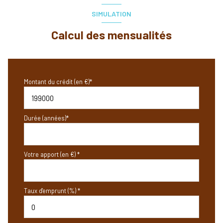
SIMULATION
Calcul des mensualités
Montant du crédit (en €)*
Durée (années)*
Votre apport (en €) *
Taux d'emprunt (%) *