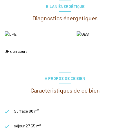
commerces.
Idéal pour une grande famille ou pour un investissement locatif.
BILAN ÉNERGÉTIQUE
Les informations sur les risques auxquels ce bien est exposé sont
disponibles sur le site Géorisques :
www.georisques.gouv.fr
Diagnostics énergetiques
DPE en cours
A PROPOS DE CE BIEN
Caractéristiques de ce bien
Surface 86 m²
séjour 27,55 m²