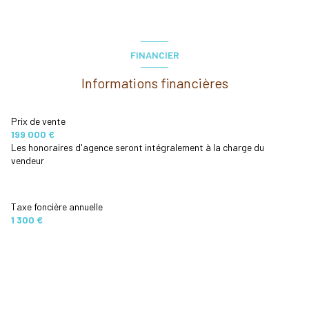
Chambre avec placards
9.98 m²
Dressing
1.34 m²
FINANCIER
Salle de Bain
4.01 m²
Informations financières
W.C.
1.16 m²
Prix de vente
199 000 €
Les honoraires d'agence seront intégralement à la charge du
vendeur
Taxe foncière annuelle
1 300 €