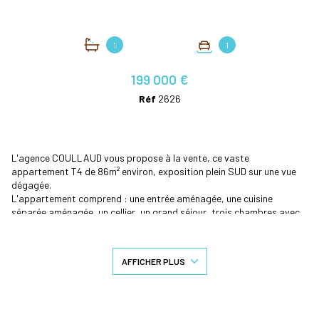
1
1
199 000 €
Réf
2626
L'agence COULLAUD vous propose à la vente, ce vaste
appartement T4 de 86m² environ, exposition plein SUD sur une vue
dégagée.
L'appartement comprend : une entrée aménagée, une cuisine
séparée aménagée, un cellier, un grand séjour, trois chambres avec
placards, un dressing, un dégagement, une salle de bain et un WC
indépendant.
1er étage sans ascenseur, charges annuelles : 2498.84€ environ
AFFICHER PLUS
chauffage inclus
Environnement très calme, crèche et écoles à deux minutes à pied et
collège à proximité (accessible à vélo).
Accès facile à la voie rapide, aux principaux axes routiers, et aux