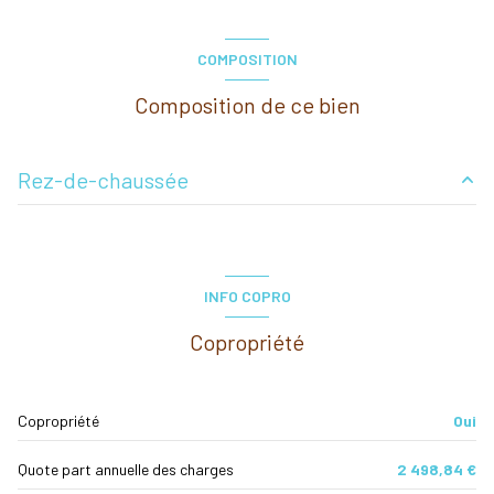
COMPOSITION
Composition de ce bien
Rez-de-chaussée
Entrée
1.86 m²
Cellier
5.17 m²
INFO COPRO
Cuisine
6.81 m²
Copropriété
Séjour
27.55 m²
Couloir
7.24 m²
Copropriété
Oui
Chambre
10.17 m²
Quote part annuelle des charges
2 498,84 €
Chambre
10.76 m²