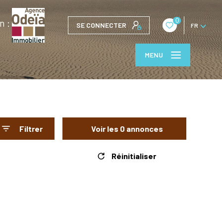
0
n :
SE CONNECTER
FR
MENU
Filtrer
Voir les
0
annonces
Réinitialiser