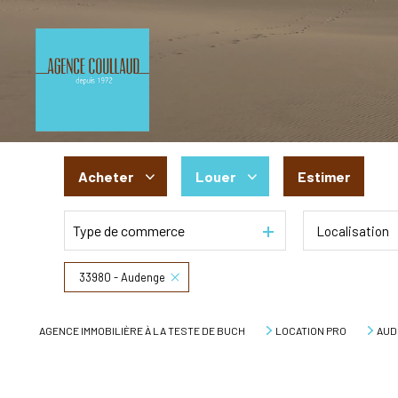
Acheter
Louer
Estimer
Type de commerce
Localisation
De l'ancien
à l'année
De l'immo pro
De l'immo pro
33980 - Audenge
AGENCE IMMOBILIÈRE À LA TESTE DE BUCH
LOCATION PRO
AUD